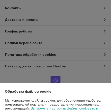
Контакты
Доставка и оплата
График работы
Полная версия сайта
Политика обработки cookies
Сайт создан на платформе Deal.by
Обработка файлов cookie
Информация для покупателя
Мы используем файлы cookies для обеспечения удобства
пользователей портала и предоставления персональных
Юридическое лицо:
ООО"ДетальРемСервис"
рекомендаций.
Вы можете настроить файлы cookies или
220141 г. Минск, ул. Франциска Скорины 54А, офис 401