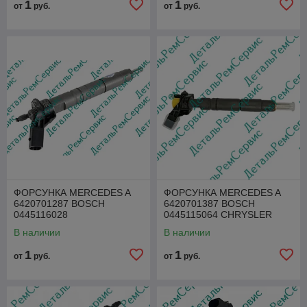
1
1
от
руб.
от
руб.
ФОРСУНКА MERCEDES A
ФОРСУНКА MERCEDES A
6420701287 BOSCH
6420701387 BOSCH
0445116028
0445115064 CHRYSLER
68028405AA
В наличии
В наличии
1
1
от
руб.
от
руб.