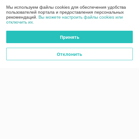
Доставка и оплата
Мы используем файлы cookies для обеспечения удобства
пользователей портала и предоставления персональных
рекомендаций.
Вы можете настроить файлы cookies или
График работы
отключить их.
Полная версия сайта
Принять
Политика обработки cookies
Отклонить
Сайт создан на платформе Deal.by
Информация для покупателя
Юридическое лицо:
ООО"ДетальРемСервис"
220141 г. Минск, ул. Франциска Скорины 54А, офис 401
Регистрационный номер ЕГР: 193503761
УНП: 193503761