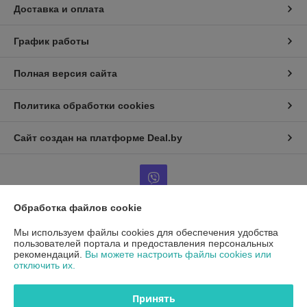
Доставка и оплата
График работы
Полная версия сайта
Политика обработки cookies
Сайт создан на платформе Deal.by
Обработка файлов cookie
Информация для покупателя
Мы используем файлы cookies для обеспечения удобства
пользователей портала и предоставления персональных
Юридическое лицо:
ООО"ДетальРемСервис"
рекомендаций.
Вы можете настроить файлы cookies или
220141 г. Минск, ул. Франциска Скорины 54А, офис 401
отключить их.
Регистрационный номер ЕГР: 193503761
Принять
УНП: 193503761