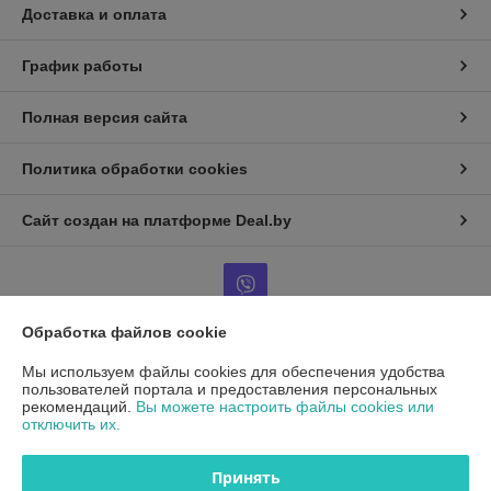
Доставка и оплата
График работы
Полная версия сайта
Политика обработки cookies
Сайт создан на платформе Deal.by
Обработка файлов cookie
Информация для покупателя
Мы используем файлы cookies для обеспечения удобства
пользователей портала и предоставления персональных
Юридическое лицо:
ООО"ДетальРемСервис"
рекомендаций.
Вы можете настроить файлы cookies или
220141 г. Минск, ул. Франциска Скорины 54А, офис 401
отключить их.
Регистрационный номер ЕГР: 193503761
Принять
УНП: 193503761