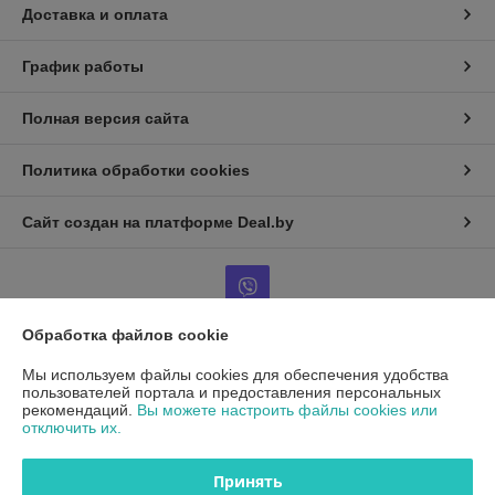
Доставка и оплата
График работы
Полная версия сайта
Политика обработки cookies
Сайт создан на платформе Deal.by
Обработка файлов cookie
Информация для покупателя
Мы используем файлы cookies для обеспечения удобства
пользователей портала и предоставления персональных
Юридическое лицо:
ООО"ДетальРемСервис"
рекомендаций.
Вы можете настроить файлы cookies или
220141 г. Минск, ул. Франциска Скорины 54А, офис 401
отключить их.
Регистрационный номер ЕГР: 193503761
Принять
УНП: 193503761