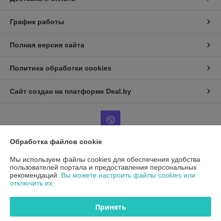
График работы
Полная версия сайта
Политика обработки cookies
Сайт создан на платформе Deal.by
Обработка файлов cookie
Информация для покупателя
Мы используем файлы cookies для обеспечения удобства
пользователей портала и предоставления персональных
Юридическое лицо:
ООО"ДетальРемСервис"
рекомендаций.
Вы можете настроить файлы cookies или
220141 г. Минск, ул. Франциска Скорины 54А, офис 401
отключить их.
Регистрационный номер ЕГР: 193503761
Принять
УНП: 193503761