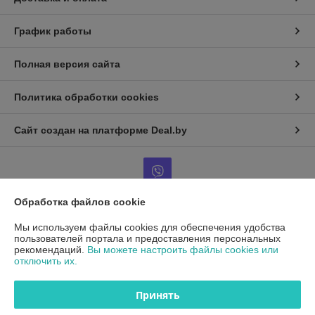
График работы
Полная версия сайта
Политика обработки cookies
Сайт создан на платформе Deal.by
Обработка файлов cookie
Информация для покупателя
Мы используем файлы cookies для обеспечения удобства
пользователей портала и предоставления персональных
Юридическое лицо:
ООО"ДетальРемСервис"
рекомендаций.
Вы можете настроить файлы cookies или
220141 г. Минск, ул. Франциска Скорины 54А, офис 401
отключить их.
Регистрационный номер ЕГР: 193503761
Принять
УНП: 193503761