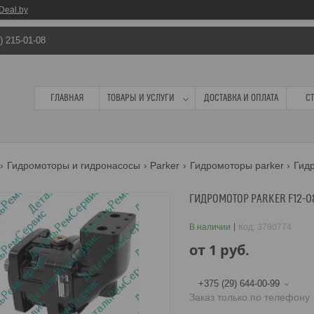
Deal.by
) 215-01-08
ГЛАВНАЯ
ТОВАРЫ И УСЛУГИ
ДОСТАВКА И ОПЛАТА
С
Гидромоторы и гидронасосы
Parker
Гидромоторы parker
Гидр
ГИДРОМОТОР PARKER F12-0
В наличии
Код:
3780774
от
1
руб.
+375 (29) 644-00-99
Заказ только по телефону