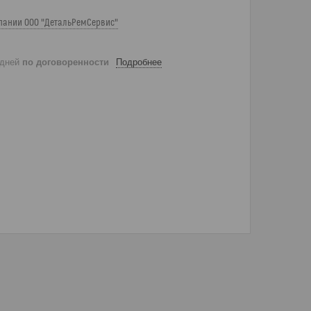
пании ООО "ДетальРемСервис"
 дней
по договоренности
Подробнее