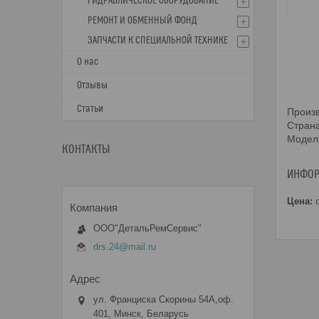
ГИДРАВЛИЧЕСКОЕ ОБОРУДОВАНИЕ
РЕМОНТ И ОБМЕННЫЙ ФОНД
ЗАПЧАСТИ К СПЕЦИАЛЬНОЙ ТЕХНИКЕ
О нас
Отзывы
Статьи
Произ
Стран
Модел
КОНТАКТЫ
ИНФОР
Цена:
о
ООО"ДетальРемСервис"
drs.24@mail.ru
ул. Франциска Скорины 54А,оф.
401, Минск, Беларусь