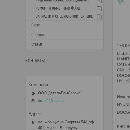
ГИДРАВЛИЧЕСКОЕ ОБОРУДОВАНИЕ
РЕМОНТ И ОБМЕННЫЙ ФОНД
ЗАПЧАСТИ К СПЕЦИАЛЬНОЙ ТЕХНИКЕ
О нас
Отзывы
Статьи
176.06
LIEBH
MANIT
КОНТАКТЫ
CATER
CNH 1
DOOSA
HYUND
ООО"ДетальРемСервис"
Исполь
drs.24@mail.ru
HYUND
DOOSA
ул. Франциска Скорины 54А,оф.
ИНФОР
401, Минск, Беларусь