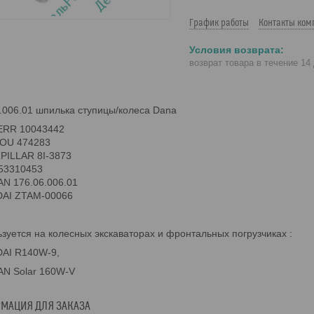
График работы
Контакты ком
возврат товара в течение 14
.006.01 шпилька ступицы/колеса Dana
ERR 10043442
OU 474283
PILLAR 8I-3873
53310453
N 176.06.006.01
AI ZTAM-00066
зуется на колесных экскаваторах и фронтальных погрузчиках :
AI R140W-9,
N Solar 160W-V
МАЦИЯ ДЛЯ ЗАКАЗА