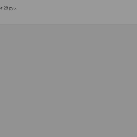
т 28
руб.