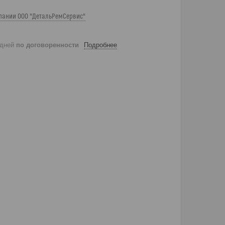
пании ООО "ДетальРемСервис"
 дней
по договоренности
Подробнее