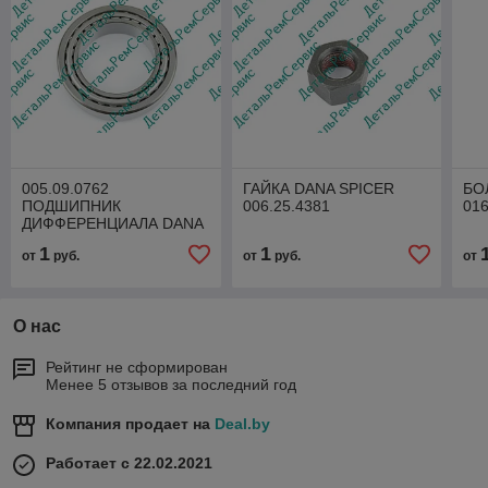
005.09.0762
ГАЙКА DANA SPICER
БО
ПОДШИПНИК
006.25.4381
016
ДИФФЕРЕНЦИАЛА DANA
SPICER
1
1
от
руб.
от
руб.
от
О нас
Рейтинг не сформирован
Менее 5 отзывов за последний год
Компания продает на
Deal.by
Работает с 22.02.2021