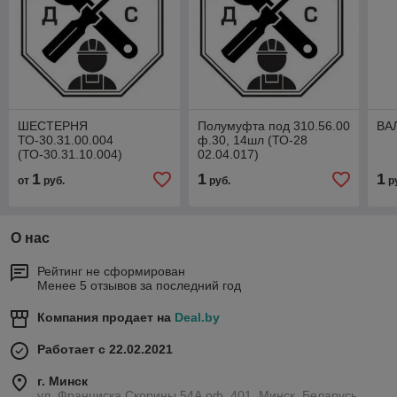
ШЕСТЕРНЯ
Полумуфта под 310.56.00
ВАЛ
ТО-30.31.00.004
ф.30, 14шл (ТО-28
(ТО-30.31.10.004)
02.04.017)
(ПРЯМОЗУБАЯ)
1
1
1
от
руб.
руб.
р
О нас
Рейтинг не сформирован
Менее 5 отзывов за последний год
Компания продает на
Deal.by
Работает с 22.02.2021
г. Минск
ул. Франциска Скорины 54А,оф. 401, Минск, Беларусь