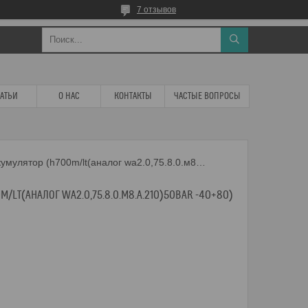
7 отзывов
ТАТЬИ
О НАС
КОНТАКТЫ
ЧАСТЫЕ ВОПРОСЫ
Гидроаккумулятор (h700m/lt(аналог wa2.0,75.8.0.м8.a.210)50bar -40+80)
/LT(АНАЛОГ WA2.0,75.8.0.М8.A.210)50BAR -40+80)