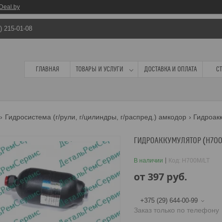
Deal.by
) 215-01-08
ГЛАВНАЯ
ТОВАРЫ И УСЛУГИ
ДОСТАВКА И ОПЛАТА
С
Гидросистема (г/рули, г/цилиндры, г/распред.) амкодор
ГИДРОАККУМУЛЯТОР (H700M
В наличии
Код:
H700M/LT
от
397
руб.
+375 (29) 644-00-99
Заказ только по телефону