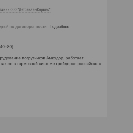
пании ООО "ДетальРемСервис"
 дней
по договоренности
Подробнее
40+80)
удование погрузчиков Амкодор, работает
а так же в тормозной системе грейдеров российского