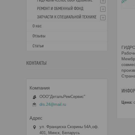
ГИДРАВЛИЧЕСКОЕ ОБОРУДОВАНИЕ
РЕМОНТ И ОБМЕННЫЙ ФОНД
ЗАПЧАСТИ К СПЕЦИАЛЬНОЙ ТЕХНИКЕ
О нас
Отзывы
Статьи
ГИДРО
Рабочи
Мембра
КОНТАКТЫ
совмес
произв
Стран
ИНФОР
ООО"ДетальРемСервис"
Цена:
о
drs.24@mail.ru
ул. Франциска Скорины 54А,оф.
401, Минск, Беларусь