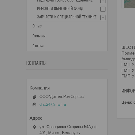
ГИДРАВЛИЧЕСКОЕ ОБОРУДОВАНИЕ
РЕМОНТ И ОБМЕННЫЙ ФОНД
ЗАПЧАСТИ К СПЕЦИАЛЬНОЙ ТЕХНИКЕ
О нас
Отзывы
Статьи
ШЕСТЕР
Приме
Амкодо
КОНТАКТЫ
ГМП У3
ГМП У3
ГМП У3
ИНФОР
ООО"ДетальРемСервис"
Цена:
о
drs.24@mail.ru
ул. Франциска Скорины 54А,оф.
401, Минск, Беларусь