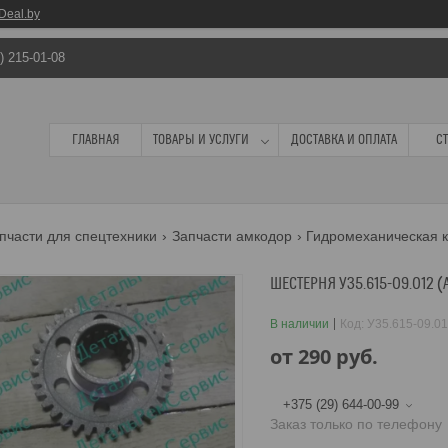
Deal.by
) 215-01-08
ГЛАВНАЯ
ТОВАРЫ И УСЛУГИ
ДОСТАВКА И ОПЛАТА
С
пчасти для спецтехники
Запчасти амкодор
Гидромеханическая к
ШЕСТЕРНЯ У35.615-09.012 (А
В наличии
Код:
У35.615-09.0
от
290
руб.
+375 (29) 644-00-99
Заказ только по телефону