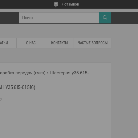
7 отзывов
ТАТЬИ
О НАС
КОНТАКТЫ
ЧАСТЫЕ ВОПРОСЫ
оробка передач (гмкп)
Шестерня у35.615-09.012 (ан. у35.615-01.516)
Н. У35.615-01.516)
12