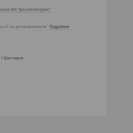
пании ООО "ДетальРемСервис"
 дней
по договоренности
Подробнее
 / Шестерня