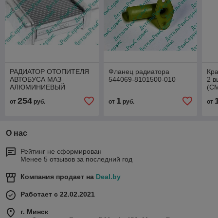
РАДИАТОР ОТОПИТЕЛЯ
Фланец радиатора
Кра
АВТОБУСА МАЗ
544069-8101500-010
2 в
АЛЮМИНИЕВЫЙ
(СМ
12.103К.8101060-30
254
1
от
руб.
от
руб.
от
О нас
Рейтинг не сформирован
Менее 5 отзывов за последний год
Компания продает на
Deal.by
Работает с 22.02.2021
г. Минск