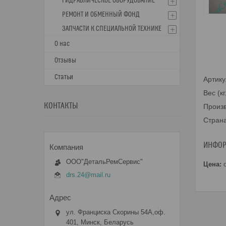
ГИДРАВЛИЧЕСКОЕ ОБОРУДОВАНИЕ
РЕМОНТ И ОБМЕННЫЙ ФОНД
ЗАПЧАСТИ К СПЕЦИАЛЬНОЙ ТЕХНИКЕ
О нас
Отзывы
Статьи
Артику
Вес (кг
КОНТАКТЫ
Произ
Стран
ИНФОР
ООО"ДетальРемСервис"
Цена:
о
drs.24@mail.ru
ул. Франциска Скорины 54А,оф.
401, Минск, Беларусь