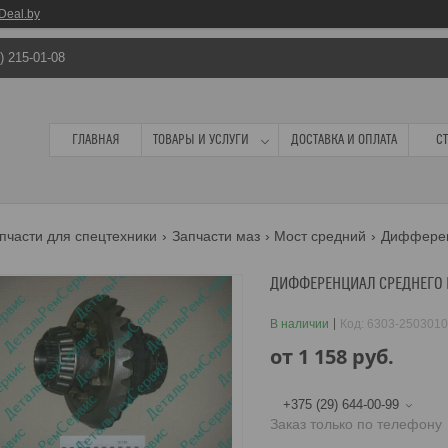
Deal.by
) 215-01-08
ГЛАВНАЯ
ТОВАРЫ И УСЛУГИ
ДОСТАВКА И ОПЛАТА
С
пчасти для спецтехники
Запчасти маз
Мост средний
Дифферен
ДИФФЕРЕНЦИАЛ СРЕДНЕГО 
В наличии
Код:
6303-2503010
от
1 158
руб.
+375 (29) 644-00-99
Заказ только по телефону