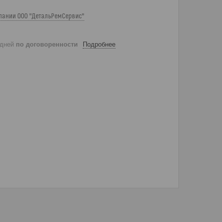
пании ООО "ДетальРемСервис"
 дней
по договоренности
Подробнее