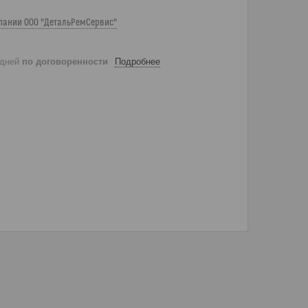
пании ООО "ДетальРемСервис"
 дней
по договоренности
Подробнее