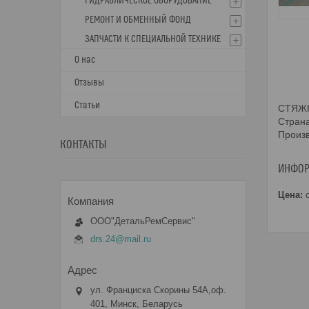
ГИДРАВЛИЧЕСКОЕ ОБОРУДОВАНИЕ
РЕМОНТ И ОБМЕННЫЙ ФОНД
ЗАПЧАСТИ К СПЕЦИАЛЬНОЙ ТЕХНИКЕ
О нас
Отзывы
Статьи
СТЯЖК
Стран
Произ
КОНТАКТЫ
ИНФОР
Цена:
о
ООО"ДетальРемСервис"
drs.24@mail.ru
ул. Франциска Скорины 54А,оф.
401, Минск, Беларусь