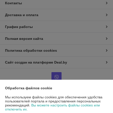
Контакты
Доставка и оплата
График работы
Полная версия сайта
Политика обработки cookies
Сайт создан на платформе Deal.by
Обработка файлов cookie
Информация для покупателя
Мы используем файлы cookies для обеспечения удобства
пользователей портала и предоставления персональных
Юридическое лицо:
ООО"ДетальРемСервис"
рекомендаций.
Вы можете настроить файлы cookies или
220141 г. Минск, ул. Франциска Скорины 54А, офис 401
отключить их.