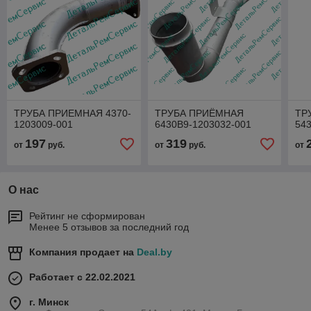
ТРУБА ПРИЕМНАЯ 4370-
ТРУБА ПРИЁМНАЯ
ТР
1203009-001
6430В9-1203032-001
54
197
319
от
руб.
от
руб.
от
О нас
Рейтинг не сформирован
Менее 5 отзывов за последний год
Компания продает на
Deal.by
Работает с 22.02.2021
г. Минск