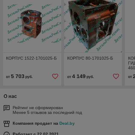
КОРПУС 1522-1701025-Б
КОРПУС 80-1701025-Б
КО
ГИ
46
5 703
4 149
от
руб.
от
руб.
от
О нас
Рейтинг не сформирован
Менее 5 отзывов за последний год
Компания продает на
Deal.by
Работает с 22.02.2021