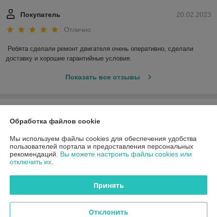
Покупатель
20.02.2023
Отлично
Ребята сделали ремонт двигателя очень оперативно, сделали 
доставку и хорошие гарантийные условия.
Показать все отзывы
О нас
Обработка файлов cookie
Контакты
Мы используем файлы cookies для обеспечения удобства
пользователей портала и предоставления персональных
рекомендаций.
Вы можете настроить файлы cookies или
Доставка и оплата
отключить их.
График работы
Принять
Полная версия сайта
Отклонить