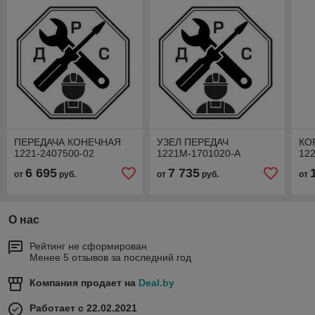
ПЕРЕДАЧА КОНЕЧНАЯ
УЗЕЛ ПЕРЕДАЧ
КО
1221-2407500-02
1221М-1701020-А
12
6 695
7 735
от
руб.
от
руб.
от
О нас
Рейтинг не сформирован
Менее 5 отзывов за последний год
Компания продает на
Deal.by
Работает с 22.02.2021