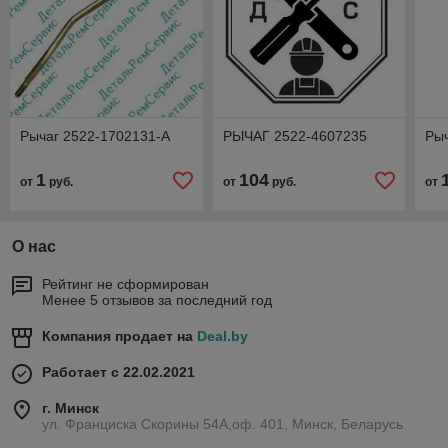
Рычаг 2522-1702131-А
РЫЧАГ 2522-4607235
Рыч
1
104
от
руб.
от
руб.
от
О нас
Рейтинг не сформирован
Менее 5 отзывов за последний год
Компания продает на
Deal.by
Работает с 22.02.2021
г. Минск
ул. Франциска Скорины 54А,оф. 401, Минск, Беларусь