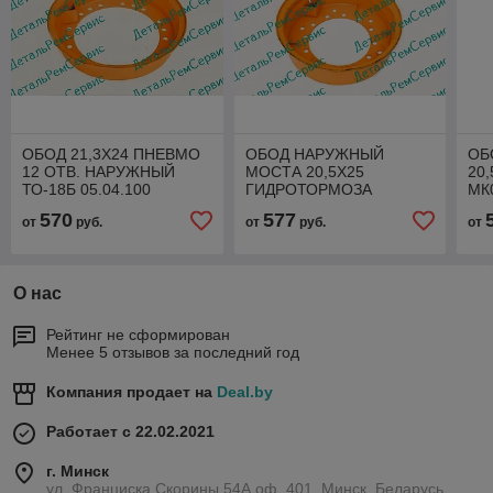
ОБОД 21,3Х24 ПНЕВМО
ОБОД НАРУЖНЫЙ
ОБ
12 ОТВ. НАРУЖНЫЙ
МОСТА 20,5Х25
20
ТО-18Б 05.04.100
ГИДРОТОРМОЗА
МК0
(МК05.01.100)
МК05.01.100Д(ТО-28А.05.04.100)
570
577
от
руб.
от
руб.
от
О нас
Рейтинг не сформирован
Менее 5 отзывов за последний год
Компания продает на
Deal.by
Работает с 22.02.2021
г. Минск
ул. Франциска Скорины 54А,оф. 401, Минск, Беларусь