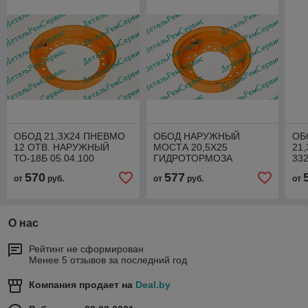
ОБОД 21,3Х24 ПНЕВМО
ОБОД НАРУЖНЫЙ
ОБ
12 ОТВ. НАРУЖНЫЙ
МОСТА 20,5Х25
21
ТО-18Б 05.04.100
ГИДРОТОРМОЗА
332
(МК05.01.100)
МК05.01.100Д(ТО-28А.05.04.100)
(МК
570
577
от
руб.
от
руб.
от
О нас
Рейтинг не сформирован
Менее 5 отзывов за последний год
Компания продает на
Deal.by