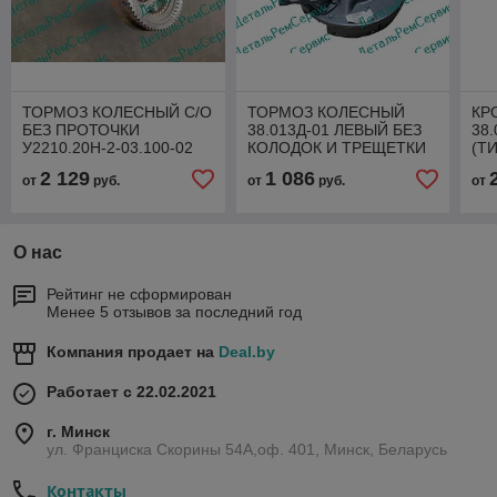
ТОРМОЗ КОЛЕСНЫЙ С/О
ТОРМОЗ КОЛЕСНЫЙ
КР
БЕЗ ПРОТОЧКИ
38.013Д-01 ЛЕВЫЙ БЕЗ
38
У2210.20Н-2-03.100-02
КОЛОДОК И ТРЕЩЕТКИ
(ТИ
(ДИСК ОПОР.12ОТВ.)
2 129
1 086
от
руб.
от
руб.
от
О нас
Рейтинг не сформирован
Менее 5 отзывов за последний год
Компания продает на
Deal.by
Работает с 22.02.2021
г. Минск
ул. Франциска Скорины 54А,оф. 401, Минск, Беларусь
Контакты