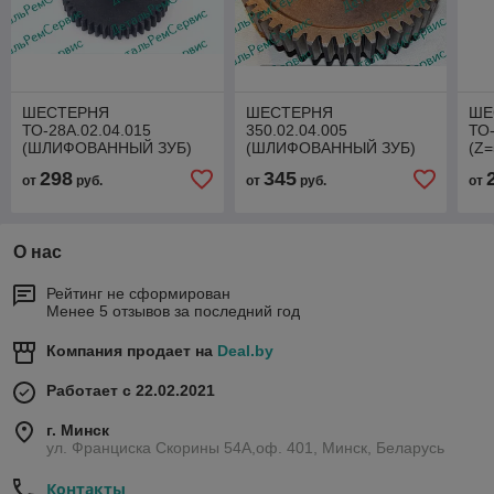
ШЕСТЕРНЯ
ШЕСТЕРНЯ
ШЕ
ТО-28А.02.04.015
350.02.04.005
ТО-
(ШЛИФОВАННЫЙ ЗУБ)
(ШЛИФОВАННЫЙ ЗУБ)
(Z=
(Z=44/16)
(Z=54)
298
345
от
руб.
от
руб.
от
О нас
Рейтинг не сформирован
Менее 5 отзывов за последний год
Компания продает на
Deal.by
Работает с 22.02.2021
г. Минск
ул. Франциска Скорины 54А,оф. 401, Минск, Беларусь
Контакты