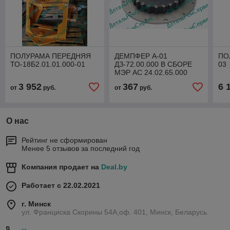
ПОЛУРАМА ПЕРЕДНЯЯ
ДЕМПФЕР А-01
ПО
ТО-18Б2.01.01.000-01
ДЗ-72.00.000 В СБОРЕ
03
МЭР АС 24.02.65.000
3 952
367
6 
от
руб.
от
руб.
О нас
Рейтинг не сформирован
Менее 5 отзывов за последний год
Компания продает на
Deal.by
Работает с 22.02.2021
г. Минск
ул. Франциска Скорины 54А,оф. 401, Минск, Беларусь