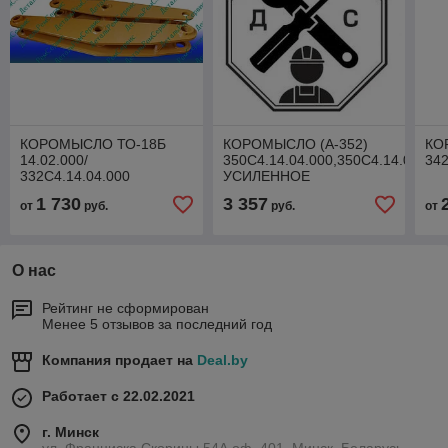
КОРОМЫСЛО ТО-18Б
КОРОМЫСЛО (А-352)
КО
14.02.000/
350С4.14.04.000,350С4.14.02.000
342
332С4.14.04.000
УСИЛЕННОЕ
(ЛИСТОВОЕ)
1 730
3 357
от
руб.
руб.
от
О нас
Рейтинг не сформирован
Менее 5 отзывов за последний год
Компания продает на
Deal.by
Работает с 22.02.2021
г. Минск