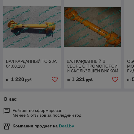
ВАЛ КАРДАННЫЙ ТО-28А
ВАЛ КАРДАННЫЙ В
ОБ
04.00.100
СБОРЕ С ПРОМОПОРОЙ
МО
И СКОЛЬЗЯЩЕЙ ВИЛКОЙ
ГИ
ТО-28А.04.00.100-01
МК0
1 220
1 321
от
руб.
от
руб.
от
О нас
Рейтинг не сформирован
Менее 5 отзывов за последний год
Компания продает на
Deal.by