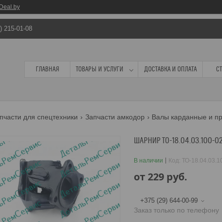
Deal.by
) 215-01-08
ГЛАВНАЯ
ТОВАРЫ И УСЛУГИ
ДОСТАВКА И ОПЛАТА
С
пчасти для спецтехники
Запчасти амкодор
Валы карданные и п
ШАРНИР ТО-18.04.03.100-0
В наличии
Код:
ТО-18.04.03.1
от
229
руб.
+375 (29) 644-00-99
Заказ только по телефону