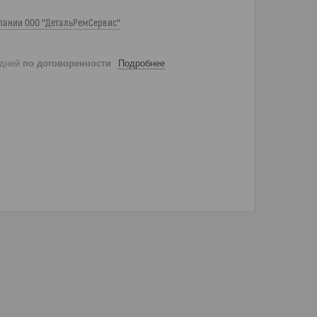
пании ООО "ДетальРемСервис"
 дней
по договоренности
Подробнее