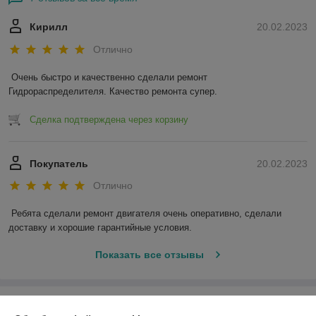
Кирилл
20.02.2023
Отлично
Очень быстро и качественно сделали ремонт 
Гидрораспределителя. Качество ремонта супер.
Сделка подтверждена через корзину
Покупатель
20.02.2023
Отлично
Ребята сделали ремонт двигателя очень оперативно, сделали 
доставку и хорошие гарантийные условия.
Показать все отзывы
О нас