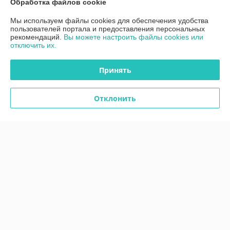
Обработка файлов cookie
Контакты
Мы используем файлы cookies для обеспечения удобства
пользователей портала и предоставления персональных
рекомендаций.
Вы можете настроить файлы cookies или
Доставка и оплата
отключить их.
График работы
Принять
Полная версия сайта
Отклонить
Политика обработки cookies
Сайт создан на платформе Deal.by
Информация для покупателя
Юридическое лицо:
ООО"ДетальРемСервис"
220141 г. Минск, ул. Франциска Скорины 54А, офис 401