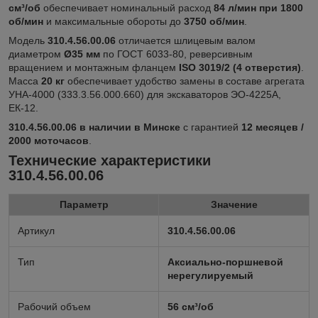
см³/об
обеспечивает номинальный расход
84 л/мин при 1800
об/мин
и максимальные обороты до
3750 об/мин
.
Модель
310.4.56.00.06
отличается шлицевым валом
диаметром
Ø35 мм
по ГОСТ 6033-80, реверсивным
вращением и монтажным фланцем
ISO 3019/2 (4 отверстия)
.
Масса
20 кг
обеспечивает удобство замены в составе агрегата
УНА-4000 (333.3.56.000.660) для экскаваторов ЭО-4225А,
ЕК-12.
310.4.56.00.06 в наличии в Минске
с гарантией
12 месяцев /
2000 моточасов
.
Технические характеристики
310.4.56.00.06
Параметр
Значение
Артикул
310.4.56.00.06
Тип
Аксиально-поршневой
нерегулируемый
Рабочий объем
56 см³/об