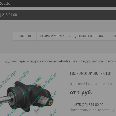
Deal.by
) 215-01-08
ГЛАВНАЯ
ТОВАРЫ И УСЛУГИ
ДОСТАВКА И ОПЛАТА
С
Гидромоторы и гидронасосы psm-hydraulics
Гидромоторы psm-hy
ГИДРОМОТОР 310.12.01.01
В наличии
Код:
310.12.01.01
от
1
руб.
+375 (29) 644-00-99
Заказ только по телефону