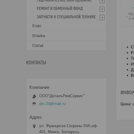
ГИДРАВЛИЧЕСКОЕ ОБОРУДОВАНИЕ
РЕМОНТ И ОБМЕННЫЙ ФОНД
ЗАПЧАСТИ К СПЕЦИАЛЬНОЙ ТЕХНИКЕ
О нас
Отзывы
Статьи
С
Р
Т
КОНТАКТЫ
И
Д
В
ИНФОР
ООО"ДетальРемСервис"
drs.24@mail.ru
Цена:
о
ул. Франциска Скорины 54А,оф.
401, Минск, Беларусь