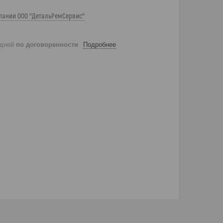
пании ООО "ДетальРемСервис"
 дней
по договоренности
Подробнее