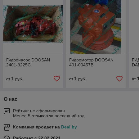
Гидронасос DOOSAN
Гидромотор DOOSAN
ГИ
2401-9225C
401-00457B
DA
1
1
от
руб.
от
руб.
от
О нас
Рейтинг не сформирован
Менее 5 отзывов за последний год
Компания продает на
Deal.by
Работает с 22.02.2021