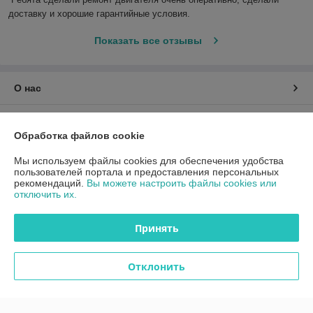
доставку и хорошие гарантийные условия.
Показать все отзывы
О нас
Контакты
Обработка файлов cookie
Доставка и оплата
Мы используем файлы cookies для обеспечения удобства
пользователей портала и предоставления персональных
рекомендаций.
Вы можете настроить файлы cookies или
График работы
отключить их.
Полная версия сайта
Принять
Политика обработки cookies
Отклонить
Сайт создан на платформе Deal.by