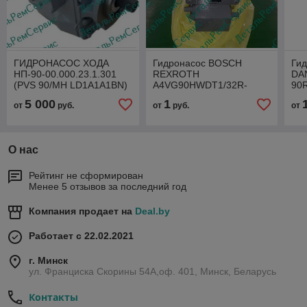
ГИДРОНАСОС ХОДА
Гидронасос BOSCH
Ги
НП-90-00.000.23.1.301
REXROTH
DA
(PVS 90/МН LD1A1A1BN)
A4VG90HWDT1/32R-
90
NZF071
32
5 000
1
от
руб.
от
руб.
от
О нас
Рейтинг не сформирован
Менее 5 отзывов за последний год
Компания продает на
Deal.by
Работает с 22.02.2021
г. Минск
ул. Франциска Скорины 54А,оф. 401, Минск, Беларусь
Контакты