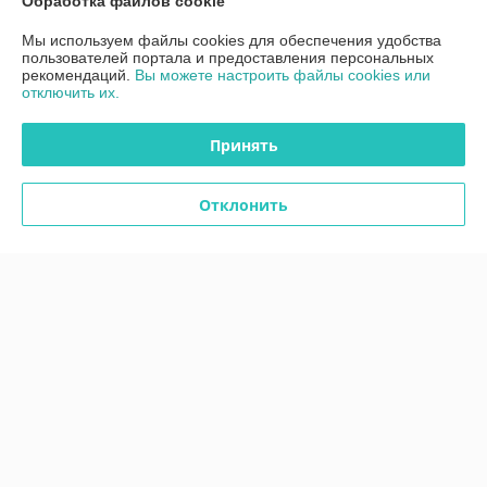
Обработка файлов cookie
Контакты
Мы используем файлы cookies для обеспечения удобства
пользователей портала и предоставления персональных
рекомендаций.
Вы можете настроить файлы cookies или
Доставка и оплата
отключить их.
График работы
Принять
Полная версия сайта
Отклонить
Политика обработки cookies
Сайт создан на платформе Deal.by
Информация для покупателя
Юридическое лицо:
ООО"ДетальРемСервис"
220141 г. Минск, ул. Франциска Скорины 54А, офис 401