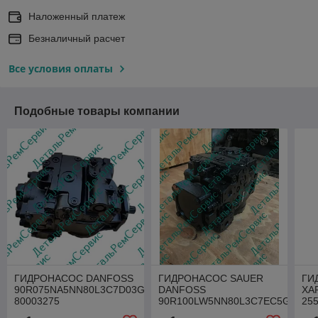
Наложенный платеж
Безналичный расчет
Все условия оплаты
Подобные товары компании
ГИДРОНАСОС DANFOSS
ГИДРОНАСОС SAUER
ГИ
90R075NA5NN80L3C7D03GLA424226
DANFOSS
ХА
80003275
90R100LW5NN80L3C7EC5GBA
25
424224
90