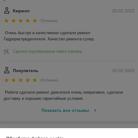
Кирилл
20.02.2023
Отлично
Очень быстро и качественно сделали ремонт 
Гидрораспределителя. Качество ремонта супер.
Сделка подтверждена через корзину
Покупатель
20.02.2023
Отлично
Ребята сделали ремонт двигателя очень оперативно, сделали 
доставку и хорошие гарантийные условия.
Показать все отзывы
О нас