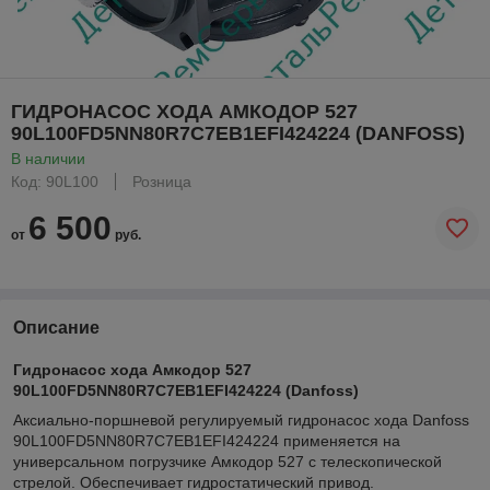
ГИДРОНАСОС ХОДА АМКОДОР 527
90L100FD5NN80R7C7EB1EFI424224 (DANFOSS)
В наличии
Код: 90L100
Розница
6 500
от
руб.
Описание
Гидронасос хода Амкодор 527
90L100FD5NN80R7C7EB1EFI424224 (Danfoss)
Аксиально-поршневой регулируемый гидронасос хода Danfoss
90L100FD5NN80R7C7EB1EFI424224 применяется на
универсальном погрузчике Амкодор 527 с телескопической
стрелой. Обеспечивает гидростатический привод.