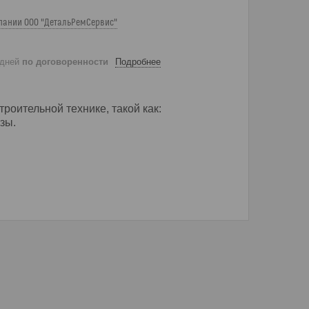
пании ООО "ДетальРемСервис"
 дней
по договоренности
Подробнее
роительной технике, такой как:
зы.