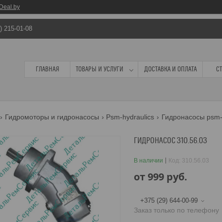
Deal.by
) 215-01-08
ГЛАВНАЯ
ТОВАРЫ И УСЛУГИ
ДОСТАВКА И ОПЛАТА
С
Гидромоторы и гидронасосы
Psm-hydraulics
Гидронасосы psm-
ГИДРОНАСОС 310.56.03
В наличии
Код:
310.56.03
от
999
руб.
+375 (29) 644-00-99
Заказ только по телефону