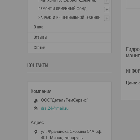
ГИДРАВЛИЧЕСКОЕ ОБОРУДОВАНИЕ
РЕМОНТ И ОБМЕННЫЙ ФОНД
ЗАПЧАСТИ К СПЕЦИАЛЬНОЙ ТЕХНИКЕ
О нас
Отзывы
Статьи
Гидро
манип
КОНТАКТЫ
ИНФОР
Цена:
о
ООО"ДетальРемСервис"
drs.24@mail.ru
ул. Франциска Скорины 54А,оф.
401, Минск, Беларусь