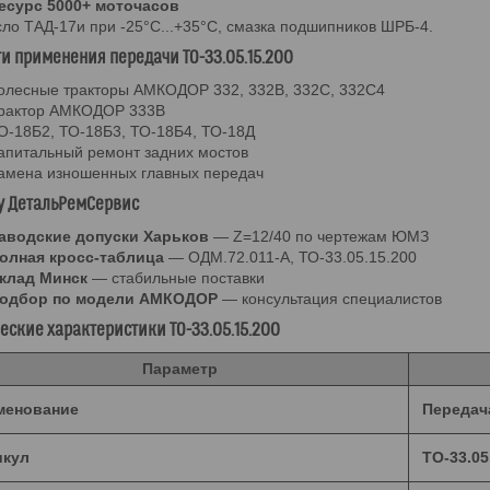
есурс 5000+ моточасов
ло ТАД-17и при -25°C...+35°C, смазка подшипников ШРБ-4.
и применения передачи ТО-33.05.15.200
олесные тракторы АМКОДОР 332, 332В, 332С, 332С4
рактор АМКОДОР 333В
О-18Б2, ТО-18Б3, ТО-18Б4, ТО-18Д
апитальный ремонт задних мостов
амена изношенных главных передач
у ДетальРемСервис
аводские допуски Харьков
— Z=12/40 по чертежам ЮМЗ
олная кросс-таблица
— ОДМ.72.011-А, ТО-33.05.15.200
клад Минск
— стабильные поставки
одбор по модели АМКОДОР
— консультация специалистов
еские характеристики ТО-33.05.15.200
Параметр
менование
Передач
икул
ТО-33.05