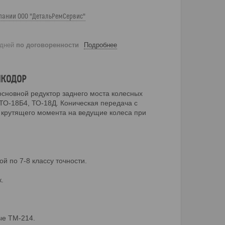
пании ООО "ДетальРемСервис"
 дней
по договоренности
Подробнее
АМКОДОР
основной редуктор заднего моста колесных
ТО-18Б4, ТО-18Д. Коническая передача с
 крутящего момента на ведущие колеса при
й по 7-8 классу точности.
к.
ые ТМ-214.