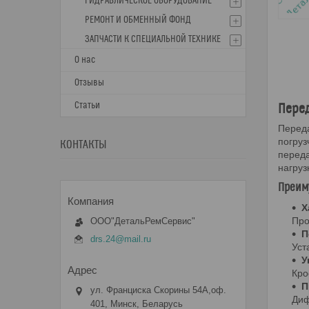
ГИДРАВЛИЧЕСКОЕ ОБОРУДОВАНИЕ
РЕМОНТ И ОБМЕННЫЙ ФОНД
ЗАПЧАСТИ К СПЕЦИАЛЬНОЙ ТЕХНИКЕ
О нас
Отзывы
Статьи
Перед
Переда
погруз
КОНТАКТЫ
переда
нагруз
Преиму
Х
Про
ООО"ДетальРемСервис"
П
drs.24@mail.ru
Уст
У
Кро
П
ул. Франциска Скорины 54А,оф.
Диф
401, Минск, Беларусь