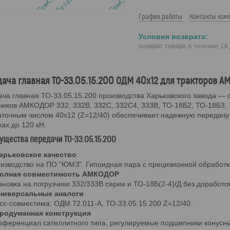
График работы
Контакты ком
возврат товара в течение 14
ача главная ТО-33.05.15.200 ОДМ 40х12 для тракторов 
ча главная ТО-33.05.15.200 производства Харьковского завода — 
чиков АМКОДОР 332, 332В, 332С, 332С4, 333В, ТО-18Б2, ТО-18Б3, 
точным числом 40х12 (Z=12/40) обеспечивает надежную передачу
ках до 120 кН.
щества передачи ТО-33.05.15.200
арьковское качество
изводство на ПО "ЮМЗ". Гипоидная пара с прецизионной обработко
олная совместимость АМКОДОР
ановка на погрузчики 332/333В серии и ТО-18Б(2-4)/Д без доработо
ниверсальные аналоги
сс-совместима: ОДМ.72.011-А, ТО-33.05.15.200 Z=12/40.
родуманная конструкция
ференциал сателлитного типа, регулируемые подшипники конусн