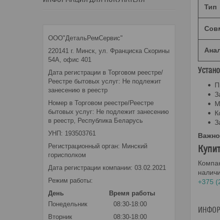
Тип
Сов
ООО"ДетальРемСервис"
Ана
220141 г. Минск, ул. Франциска Скорины
54А, офис 401
Устан
Дата регистрации в Торговом реестре/
Реестре бытовых услуг: Не подлежит
П
занесению в реестр
З
Номер в Торговом реестре/Реестре
М
бытовых услуг: Не подлежит занесению
К
в реестр, Республика Беларусь
З
УНП: 193503761
Важно
Регистрационный орган: Минский
Купит
горисполком
Компа
Дата регистрации компании: 03.02.2021
наличи
Режим работы:
+375 (
День
Время работы
Понедельник
08:30-18:00
ИНФОР
Вторник
08:30-18:00