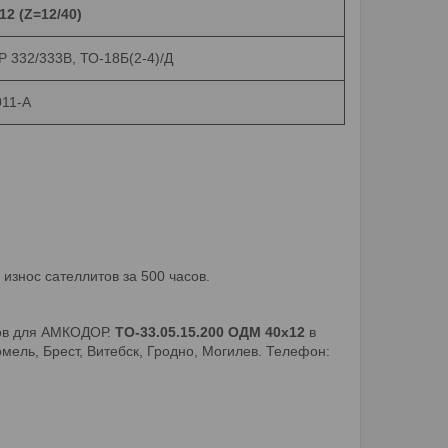
2 (Z=12/40)
332/333В, ТО-18Б(2-4)/Д
11-А
знос сателлитов за 500 часов.
ов для АМКОДОР.
ТО-33.05.15.200 ОДМ 40х12
в
мель, Брест, Витебск, Гродно, Могилев. Телефон: