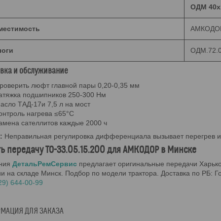
ОДМ 40х1
местимость
АМКОДОР 
логи
ОДМ.72.0
овка и обслуживание
роверить люфт главной пары 0,20-0,35 мм
атяжка подшипников 250-300 Нм
асло ТАД-17и 7,5 л на мост
онтроль нагрева ≤65°C
амена сателлитов каждые 2000 ч
:
Неправильная регулировка дифференциала вызывает перегрев и и
ь передачу ТО-33.05.15.200 для АМКОДОР в Минске
ния
ДетальРемСервис
предлагает оригинальные передачи Харьк
и на складе Минск. Подбор по модели трактора. Доставка по РБ: Го
29) 644-00-99
МАЦИЯ ДЛЯ ЗАКАЗА