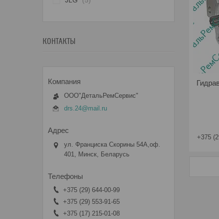
JLG
5
КОНТАКТЫ
Гидра
ООО"ДетальРемСервис"
drs.24@mail.ru
+375 (2
ул. Франциска Скорины 54А,оф.
401, Минск, Беларусь
+375 (29) 644-00-99
+375 (29) 553-91-65
+375 (17) 215-01-08