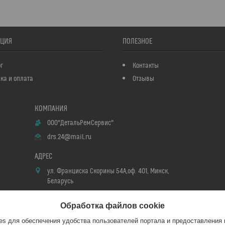
ЦИЯ
ПОЛЕЗНОЕ
г
Контакты
ка и оплата
Отзывы
ООО"ДетальРемСервис"
drs.24@mail.ru
ул. Франциска Скорины 54А,оф. 401, Минск,
Беларусь
Обработка файлов cookie
s для обеспечения удобства пользователей портала и предоставления