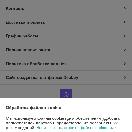
Контакты
Доставка и оплата
График работы
Полная версия сайта
Политика обработки cookies
Сайт создан на платформе Deal.by
Обработка файлов cookie
Информация для покупателя
Мы используем файлы cookies для обеспечения удобства
пользователей портала и предоставления персональных
Юридическое лицо:
ООО"ДетальРемСервис"
рекомендаций.
Вы можете настроить файлы cookies или
220141 г. Минск, ул. Франциска Скорины 54А, офис 401