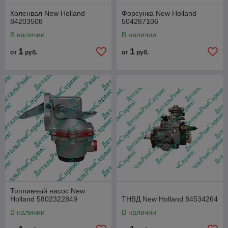
Коленвал New Holland
Форсунка New Holland
84203508
504287106
В наличии
В наличии
1
1
от
руб.
от
руб.
Топливный насос New
Holland 5802322849
ТНВД New Holland 84534264
В наличии
В наличии