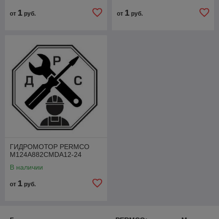
1
1
от
руб.
от
руб.
ГИДРОМОТОР PERMCO
M124A882CMDA12-24
В наличии
1
от
руб.