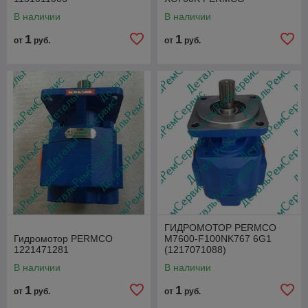
803086759 (100015)
В наличии
В наличии
1
1
от
руб.
от
руб.
ГИДРОМОТОР PERMCO
Гидромотор PERMCO
M7600-F100NK767 6G1
1221471281
(1217071088)
В наличии
В наличии
1
1
от
руб.
от
руб.