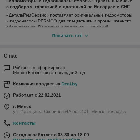
Гидромоторы и гидронасосы PERMCO: купить в Минске
с подбором, гарантией и доставкой по Беларуси и СНГ
«ДетальРемСервис» поставляет оригинальные гидромоторы
и гидронасосы PERMCO для спецтехники и промышленного
оборудования. В наличии и под заказ — широкий
ассортимент серий, рабочих объёмов и исполнений.
Показать всё
Поможем подобрать модель по каталожному номеру,
шильде или параметрам техники.
Компания
«ДетальРемСервис»
предлагает купить
О нас
гидромоторы и гидронасосы PERMCO
в Минске с
доставкой по всей территории Республики Беларусь и
Рейтинг не сформирован
странам СНГ. В нашем ассортименте представлены
Менее 5 отзывов за последний год
оригинальные гидравлические насосы и моторы
американского производителя
Permco
, предназначенные
Компания продает на
Deal.by
для строительной, дорожной, сельскохозяйственной,
коммунальной, лесозаготовительной, горнодобывающей и
Работает с 22.02.2021
промышленной техники. Мы выполняем профессиональный
г. Минск
подбор оборудования по каталожному номеру, модели
ул. Франциска Скорины 54А,оф. 401, Минск, Беларусь
машины, техническим характеристикам и параметрам
гидравлической системы.
Контакты
Гидромоторы и гидронасосы
PERMCO
отличаются высокой
надёжностью, эффективностью и продолжительным сроком
Сегодня работает с 08:30 до 18:00
службы. Они обеспечивают стабильную передачу крутящего