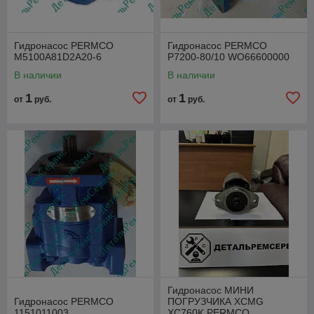
Гидронасос PERMCO
Гидронасос PERMCO
M5100A81D2A20-6
P7200-80/10 WO66600000
В наличии
В наличии
1
1
от
руб.
от
руб.
Гидронасос МИНИ
Гидронасос PERMCO
ПОГРУЗЧИКА XCMG
1151011003
XC760K PERMCO