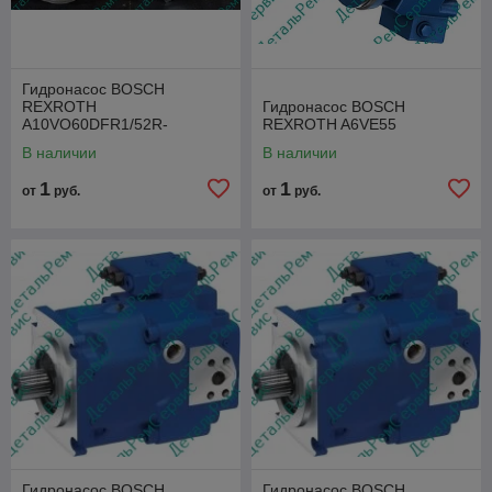
Гидронасос BOSCH
REXROTH
Гидронасос BOSCH
A10VO60DFR1/52R-
REXROTH A6VE55
VSR46N00-S1607
В наличии
В наличии
1
1
от
руб.
от
руб.
Гидронасос BOSCH
Гидронасос BOSCH