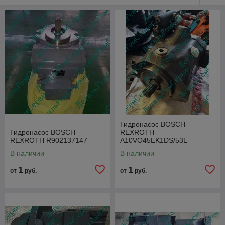
Гидронасос BOSCH
Гидронасос BOSCH
REXROTH
REXROTH R902137147
A10VO45EK1DS/53L-
VWC62N00P-S1038
В наличии
В наличии
1
1
от
руб.
от
руб.