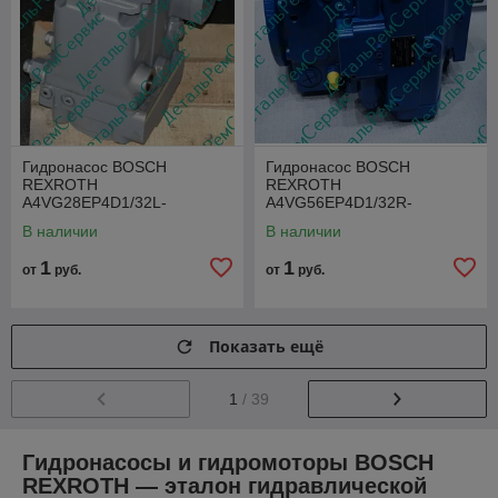
Гидронасос BOSCH
Гидронасос BOSCH
REXROTH
REXROTH
A4VG28EP4D1/32L-
A4VG56EP4D1/32R-
NSC10F005DP
NSC02F025DP
В наличии
В наличии
1
1
от
руб.
от
руб.
Показать ещё
1
/ 39
Гидронасосы и гидромоторы BOSCH
REXROTH — эталон гидравлической