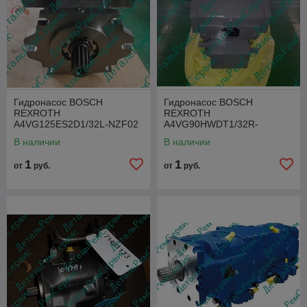
Гидронасос BOSCH
Гидронасос BOSCH
REXROTH
REXROTH
A4VG125ES2D1/32L-NZF02
A4VG90HWDT1/32R-
NZF071
В наличии
В наличии
1
1
от
руб.
от
руб.