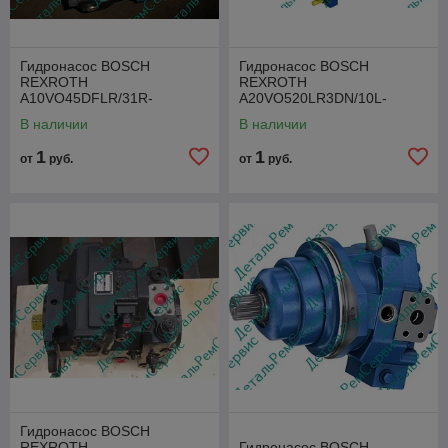
Гидронасос BOSCH
Гидронасос BOSCH
REXROTH
REXROTH
A10VO45DFLR/31R-
A20VO520LR3DN/10L-
PSC62K01
VZH26K00-S2106
В наличии
В наличии
1
1
от
руб.
от
руб.
Гидронасос BOSCH
REXROTH
Гидронасос BOSCH