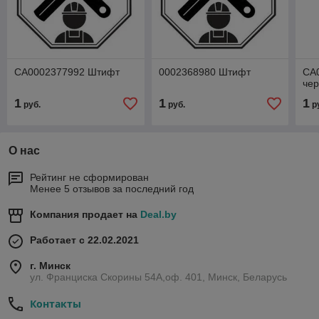
CA0002377992 Штифт
0002368980 Штифт
CA
чер
1
1
1
руб.
руб.
р
О нас
Рейтинг не сформирован
Менее 5 отзывов за последний год
Компания продает на
Deal.by
Работает с 22.02.2021
г. Минск
ул. Франциска Скорины 54А,оф. 401, Минск, Беларусь
Контакты