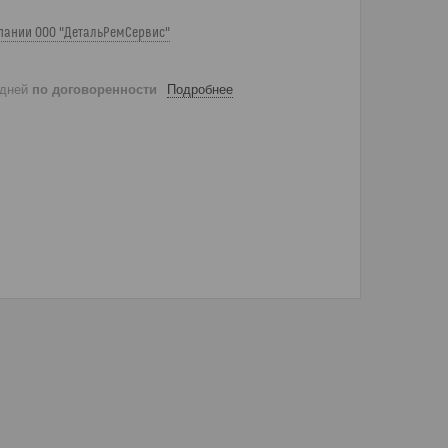
пании ООО "ДетальРемСервис"
 дней
по договоренности
Подробнее