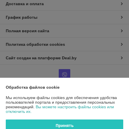
Доставка и оплата
График работы
Полная версия сайта
Политика обработки cookies
Сайт создан на платформе Deal.by
Обработка файлов cookie
Информация для покупателя
Мы используем файлы cookies для обеспечения удобства
пользователей портала и предоставления персональных
Юридическое лицо:
ООО"ДетальРемСервис"
рекомендаций.
Вы можете настроить файлы cookies или
220141 г. Минск, ул. Франциска Скорины 54А, офис 401
отключить их.
Регистрационный номер ЕГР: 193503761
Принять
УНП: 193503761