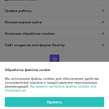
График работы
Полная версия сайта
Политика обработки cookies
Сайт создан на платформе Deal.by
Обработка файлов cookie
Информация для покупателя
Мы используем файлы cookies для обеспечения удобства
пользователей портала и предоставления персональных
Юридическое лицо:
ООО"ДетальРемСервис"
рекомендаций.
Вы можете настроить файлы cookies или
220141 г. Минск, ул. Франциска Скорины 54А, офис 401
отключить их.
Регистрационный номер ЕГР: 193503761
Принять
УНП: 193503761