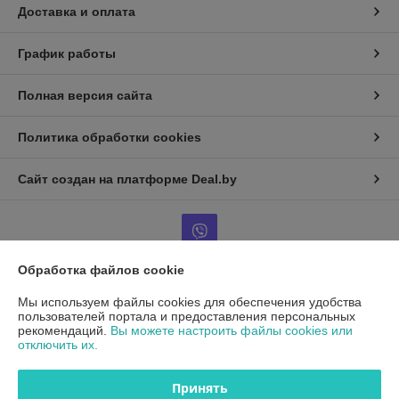
Доставка и оплата
График работы
Полная версия сайта
Политика обработки cookies
Сайт создан на платформе Deal.by
Обработка файлов cookie
Информация для покупателя
Мы используем файлы cookies для обеспечения удобства
пользователей портала и предоставления персональных
Юридическое лицо:
ООО"ДетальРемСервис"
рекомендаций.
Вы можете настроить файлы cookies или
220141 г. Минск, ул. Франциска Скорины 54А, офис 401
отключить их.
Регистрационный номер ЕГР: 193503761
Принять
УНП: 193503761