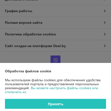
График работы
Полная версия сайта
Политика обработки cookies
Сайт создан на платформе Deal.by
Обработка файлов cookie
Информация для покупателя
Мы используем файлы cookies для обеспечения удобства
пользователей портала и предоставления персональных
Юридическое лицо:
ООО"ДетальРемСервис"
рекомендаций.
Вы можете настроить файлы cookies или
220141 г. Минск, ул. Франциска Скорины 54А, офис 401
отключить их.
Регистрационный номер ЕГР: 193503761
Принять
УНП: 193503761