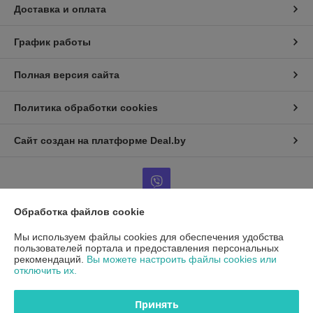
Доставка и оплата
График работы
Полная версия сайта
Политика обработки cookies
Сайт создан на платформе Deal.by
Обработка файлов cookie
Информация для покупателя
Мы используем файлы cookies для обеспечения удобства
пользователей портала и предоставления персональных
Юридическое лицо:
ООО"ДетальРемСервис"
рекомендаций.
Вы можете настроить файлы cookies или
220141 г. Минск, ул. Франциска Скорины 54А, офис 401
отключить их.
Регистрационный номер ЕГР: 193503761
Принять
УНП: 193503761