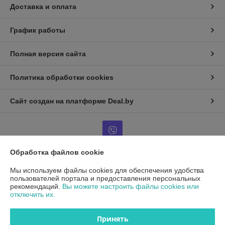
Доставка и оплата
График работы
Полная версия сайта
Политика обработки cookies
Сайт создан на платформе Deal.by
Обработка файлов cookie
Информация для покупателя
Мы используем файлы cookies для обеспечения удобства
пользователей портала и предоставления персональных
Юридическое лицо:
ООО"ДетальРемСервис"
рекомендаций.
Вы можете настроить файлы cookies или
220141 г. Минск, ул. Франциска Скорины 54А, офис 401
отключить их.
Регистрационный номер ЕГР: 193503761
Принять
УНП: 193503761