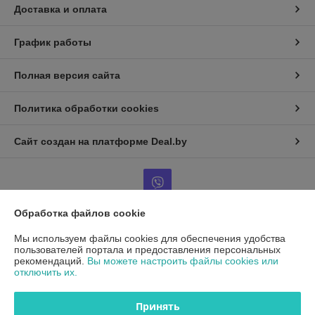
Доставка и оплата
График работы
Полная версия сайта
Политика обработки cookies
Сайт создан на платформе Deal.by
Обработка файлов cookie
Информация для покупателя
Мы используем файлы cookies для обеспечения удобства
пользователей портала и предоставления персональных
Юридическое лицо:
ООО"ДетальРемСервис"
рекомендаций.
Вы можете настроить файлы cookies или
220141 г. Минск, ул. Франциска Скорины 54А, офис 401
отключить их.
Регистрационный номер ЕГР: 193503761
Принять
УНП: 193503761